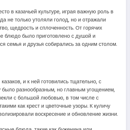
то в казачьей культуре, играя важную роль в
а не только утоляли голод, но и отражали
тво, щедрость и сплоченность. От горячих
е блюдо было приготовлено с душой и
ся семья и друзья собирались за одним столом.
азаков, и к ней готовились тщательно, с
 было разнообразным, но главным угощением,
пекли с большой любовью, в том числе с
акими как крест и цветочные узоры. К куличу
волизировали воскресение и обновление жизни.
ясные блюда, такие как буженина или