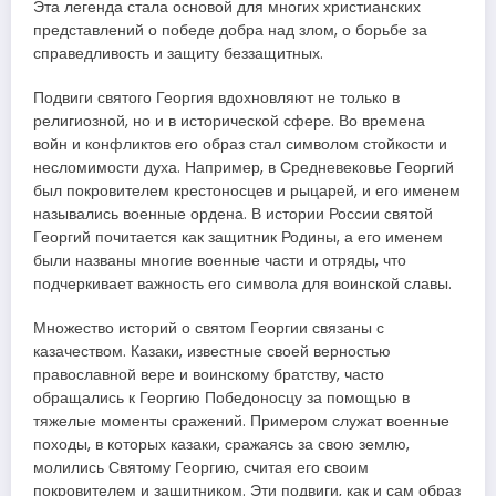
Эта легенда стала основой для многих христианских
представлений о победе добра над злом, о борьбе за
справедливость и защиту беззащитных.
Подвиги святого Георгия вдохновляют не только в
религиозной, но и в исторической сфере. Во времена
войн и конфликтов его образ стал символом стойкости и
несломимости духа. Например, в Средневековье Георгий
был покровителем крестоносцев и рыцарей, и его именем
назывались военные ордена. В истории России святой
Георгий почитается как защитник Родины, а его именем
были названы многие военные части и отряды, что
подчеркивает важность его символа для воинской славы.
Множество историй о святом Георгии связаны с
казачеством. Казаки, известные своей верностью
православной вере и воинскому братству, часто
обращались к Георгию Победоносцу за помощью в
тяжелые моменты сражений. Примером служат военные
походы, в которых казаки, сражаясь за свою землю,
молились Святому Георгию, считая его своим
покровителем и защитником. Эти подвиги, как и сам образ