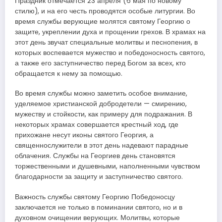
Праздник отмечается 23 апреля (6 мая по новому
стилю), и на его честь проводятся особые литургии. Во
время службы верующие молятся святому Георгию о
защите, укреплении духа и прощении грехов. В храмах на
этот день звучат специальные молитвы и песнопения, в
которых воспевается мужество и победоносность святого,
а также его заступничество перед Богом за всех, кто
обращается к нему за помощью.
Во время службы можно заметить особое внимание,
уделяемое христианской добродетели — смирению,
мужеству и стойкости, как примеру для подражания. В
некоторых храмах совершается крестный ход, где
прихожане несут иконы святого Георгия, а
священнослужители в этот день надевают парадные
облачения. Службы на Георгиев день становятся
торжественными и душевными, наполненными чувством
благодарности за защиту и заступничество святого.
Важность службы святому Георгию Победоносцу
заключается не только в поминании святого, но и в
духовном очищении верующих. Молитвы, которые