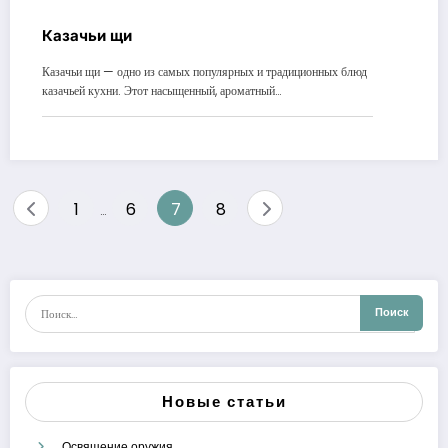
Казачьи щи
Казачьи щи — одно из самых популярных и традиционных блюд
казачьей кухни. Этот насыщенный, ароматный…
Пагинация
1
6
7
8
…
записей
Новые статьи
Освящение оружия