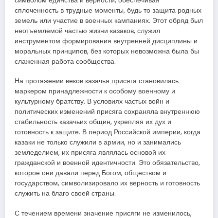
символом единства и верности, обеспечивая
сплоченность в трудные моменты, будь то защита родных
земель или участие в военных кампаниях. Этот обряд был
неотъемлемой частью жизни казаков, служил
инструментом формирования внутренней дисциплины и
моральных принципов, без которых невозможна была бы
слаженная работа сообщества.
На протяжении веков казачья присяга становилась
маркером принадлежности к особому военному и
культурному братству. В условиях частых войн и
политических изменений присяга сохраняла внутреннюю
стабильность казачьих общин, укрепляя их дух и
готовность к защите. В период Российской империи, когда
казаки не только служили в армии, но и занимались
земледелием, их присяга являлась основой их
гражданской и военной идентичности. Это обязательство,
которое они давали перед Богом, обществом и
государством, символизировало их верность и готовность
служить на благо своей страны.
С течением времени значение присяги не изменилось,